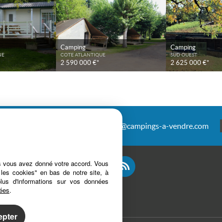
Camping
Camping
NE
COTE ATLANTIQUE
SUD OUEST
2 590 000 €*
2 625 000 €*
antais
04 67 27 20 00
infos@campings-a-vendre.com
es vous avez donné votre accord. Vous
 les cookies" en bas de notre site, à
plus d'informations sur vos données
nées
.
epter