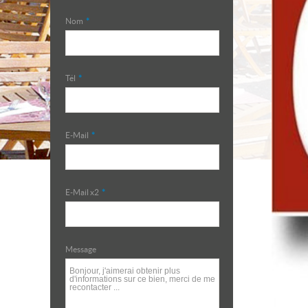
Nom
*
Tél
*
E-Mail
*
E-Mail x2
*
Message