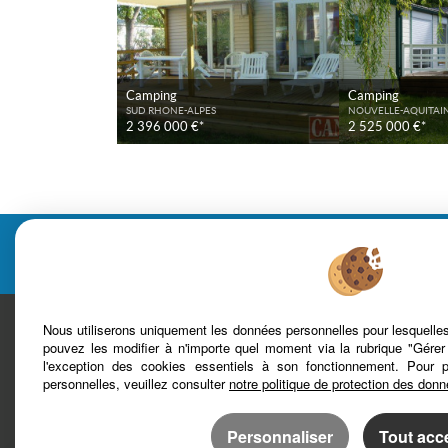
Camping
Camping
SUD RHONE-ALPES
NOUVELLE-AQUITAI
2 396 000 €*
2 525 000 €*
Cabinet C
Nous utiliserons uniquement les données personnelles pour lesquell
pouvez les modifier à n'importe quel moment via la rubrique "Gérer
l'exception des cookies essentiels à son fonctionnement. Pour 
personnelles, veuillez consulter
notre politique de protection des don
Mentions légales
Plan du site
Bareme d'honoraires
Accès Propriétaire
Personnaliser
Tout acc