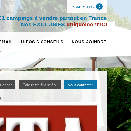
0
MA SÉLECTION
91 campings à vendre partout en France
Nos EXCLUSIFS
uniquement
ICI
EMAIL
INFOS & CONSEILS
NOUS JOINDRE
tionner
Calculette financière
Nous contacter
€