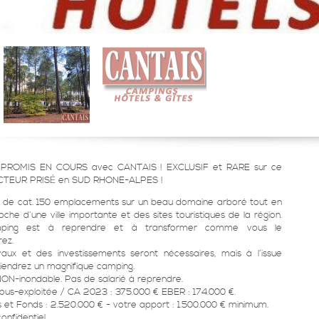
PROMIS EN COURS avec CANTAIS ! EXCLUSIF et RARE sur ce
CTEUR PRISÉ en SUD RHONE-ALPES !
 de cat. 150 emplacements sur un beau domaine arboré tout en
oche d’une ville importante et des sites touristiques de la région.
ping est à reprendre et à transformer comme vous le
rez.
aux et des investissements seront nécessaires, mais à l’issue
iendrez un magnifique camping.
NON-inondable. Pas de salarié à reprendre.
sous-exploitée / CA 2023 : 375.000 € EBER : 174.000 €.
s et Fonds : 2.520.000 € - votre apport : 1.500.000 € minimum.
onfidentiel.