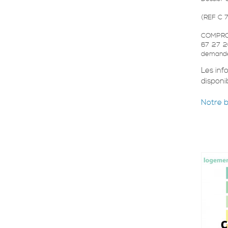
(REF C 7
COMPROM
67 27 20
demande
Les inf
disponib
Notre 