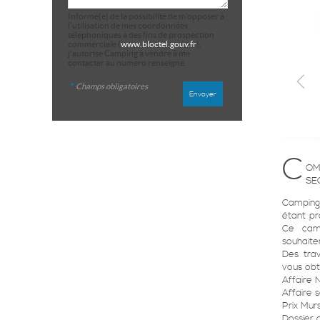
Informé(e) de la possibilité de m'opposer à
l'utilisation de mes coordonnées
téléphoniques à des fins de prospection
commerciale (
www.bloctel.gouv.fr
),
j'autorise Camping à vendre à me
contacter au numéro renseigné.
*
Champs obligatoires
C
OM
SE
Camping
étant pr
Ce cam
souhaite
Des trav
vous obt
Affaire 
Affaire 
Prix Mur
Dossier c