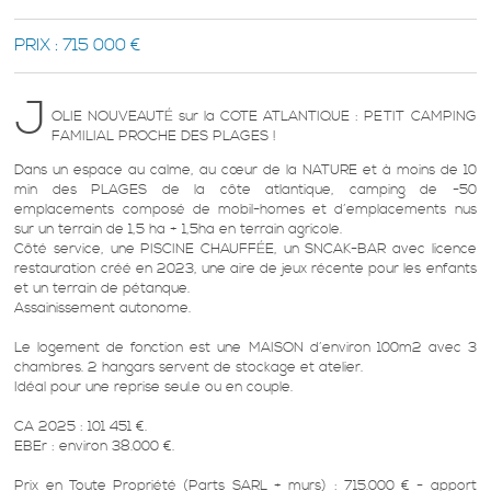
PRIX :
715 000 €
J
OLIE NOUVEAUTÉ sur la COTE ATLANTIQUE : PETIT CAMPING
FAMILIAL PROCHE DES PLAGES !
Dans un espace au calme, au cœur de la NATURE et à moins de 10
min des PLAGES de la côte atlantique, camping de -50
emplacements composé de mobil-homes et d’emplacements nus
sur un terrain de 1,5 ha + 1,5ha en terrain agricole.
Côté service, une PISCINE CHAUFFÉE, un SNCAK-BAR avec licence
restauration créé en 2023, une aire de jeux récente pour les enfants
et un terrain de pétanque.
Assainissement autonome.
Le logement de fonction est une MAISON d’environ 100m2 avec 3
chambres. 2 hangars servent de stockage et atelier.
Idéal pour une reprise seul.e ou en couple.
CA 2025 : 101 451 €.
EBEr : environ 38.000 €.
Prix en Toute Propriété (Parts SARL + murs) : 715.000 € - apport