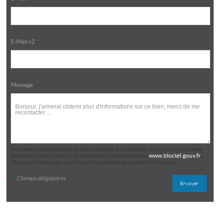
E-Mail x2
*
Message
Informé(e) de la possibilité de m'opposer à l'utilisation de mes coordonnées
téléphoniques à des fins de prospection commerciale (
www.bloctel.gouv.fr
),
j'autorise Camping à vendre à me contacter au numéro renseigné.
*
Champs obligatoires