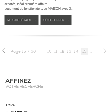
arborés, idéal première affaire.
Logement de fonction de type MAISON avec 3...
PLUS DE DÉTAILS >
SÉLECTIONNER >
Page 15 / 30
10
11
12
13
14
16
17
18
15
AFFINEZ
VOTRE RECHERCHE
TYPE