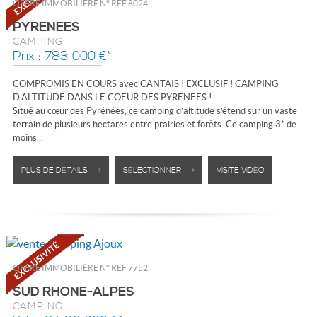
OFFRE IMMOBILIÈRE N°
REF 8024
PYRENEES
CAMPING
Prix : 783 000 €*
COMPROMIS EN COURS avec CANTAIS ! EXCLUSIF ! CAMPING
D'ALTITUDE DANS LE COEUR DES PYRENEES !
Situé au cœur des Pyrénées, ce camping d’altitude s’étend sur un vaste
terrain de plusieurs hectares entre prairies et forêts. Ce camping 3* de
moins...
PLUS DE DÉTAILS >
SÉLECTIONNER >
VISITE VIDÉO
OFFRE IMMOBILIÈRE N°
REF 7752
SUD RHONE-ALPES
CAMPING