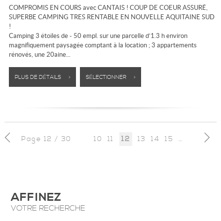
COMPROMIS EN COURS avec CANTAIS ! COUP DE COEUR ASSURÉ,
SUPERBE CAMPING TRES RENTABLE EN NOUVELLE AQUITAINE SUD
!
Camping 3 étoiles de - 50 empl. sur une parcelle d’1.3 h environ
magnifiquement paysagée comptant à la location ; 3 appartements
rénovés, une 20aine...
PLUS DE DÉTAILS >
SÉLECTIONNER >
Page 12 / 30
10
11
13
14
15
16
17
18
12
AFFINEZ
VOTRE RECHERCHE