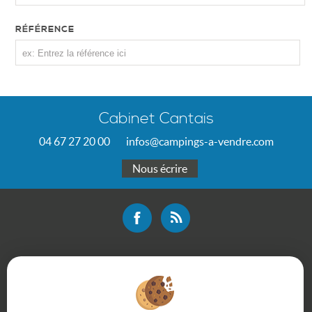
RÉFÉRENCE
Cabinet Cantais
04 67 27 20 00
infos@campings-a-vendre.com
Nous écrire
Mentions légales
Plan du site
Bareme d'honoraires
Accès Propriétaire