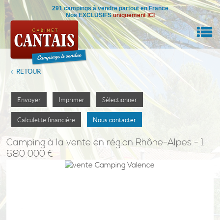
291 campings à vendre partout en France
Nos EXCLUSIFS
uniquement
ICI
M
RETOUR
RE BIEN
Envoyer
Imprimer
Sélectionner
IL
Calculette financière
Nous contacter
NSEILS
Camping
à la vente en région Rhône-Alpes - 1
680 000 €
DRE
ON
0