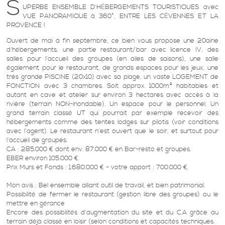
S
UPERBE ENSEMBLE D'HÉBERGEMENTS TOURISTIQUES avec
VUE PANORAMIQUE à 360°, ENTRE LES CÉVENNES ET LA
PROVENCE !
Ouvert de mai à fin septembre, ce bien vous propose une 20aine
d'hébergements, une partie restaurant/bar avec licence IV, des
salles pour l’accueil des groupes (en ailes de saisons), une salle
également pour le restaurant, de grands espaces pour les jeux, une
très grande PISCINE (20x10) avec sa plage, un vaste LOGEMENT de
FONCTION avec 3 chambres. Soit approx. 1000m² habitables et
autant en cave et atelier sur environ 3 hectares avec accès à la
rivière (terrain NON-inondable). Un espace pour le personnel. Un
grand terrain classé UT qui pourrait par exemple recevoir des
hébergements comme des tentes lodges sur pilotis (voir conditions
avec l’agent). Le restaurant n’est ouvert que le soir, et surtout pour
l’accueil de groupes.
CA : 285.000 € dont env. 87.000 € en Bar-resto et groupes.
EBER environ 105.000 €.
Prix Murs et Fonds : 1.680.000 € - votre apport : 700.000 €.
Mon avis : Bel ensemble alliant outil de travail, et bien patrimonial.
Possibilité de fermer le restaurant (gestion libre des groupes) ou le
mettre en gérance
Encore des possibilités d’augmentation du site et du C.A grâce au
terrain déjà classé en loisir (selon conditions et capacités techniques.