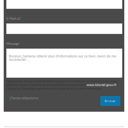
E-Mail x2
*
Message
Informé(e) de la possibilité de m'opposer à l'utilisation de mes coordonnées
téléphoniques à des fins de prospection commerciale (
www.bloctel.gouv.fr
),
j'autorise Camping à vendre à me contacter au numéro renseigné.
*
Champs obligatoires