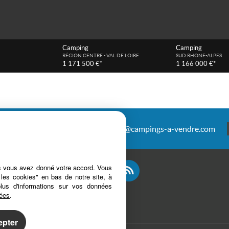
Camping
Camping
RÉGION CENTRE - VAL DE LOIRE
SUD RHONE-ALPES
1 171 500 €*
1 166 000 €*
antais
04 67 27 20 00
infos@campings-a-vendre.com
es vous avez donné votre accord. Vous
 les cookies" en bas de notre site, à
plus d'informations sur vos données
nées
.
epter