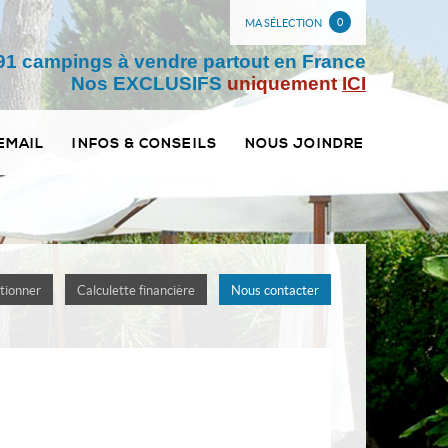
0
MA SÉLECTION
91 campings à vendre partout en France
Nos EXCLUSIFS
uniquement
ICI
EMAIL
INFOS & CONSEILS
NOUS JOINDRE
tionner
Calculette financière
Nous contacter