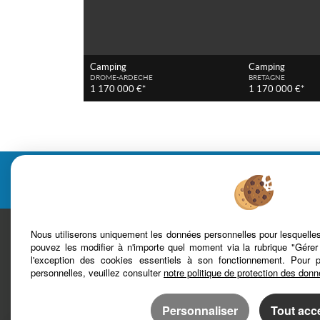
Camping
Camping
DROME-ARDECHE
BRETAGNE
1 170 000 €*
1 170 000 €*
Cabinet C
Nous utiliserons uniquement les données personnelles pour lesquell
pouvez les modifier à n'importe quel moment via la rubrique "Gérer
l'exception des cookies essentiels à son fonctionnement. Pour 
personnelles, veuillez consulter
notre politique de protection des don
Mentions légales
Plan du site
Bareme d'honoraires
Accès Propriétaire
Personnaliser
Tout acc