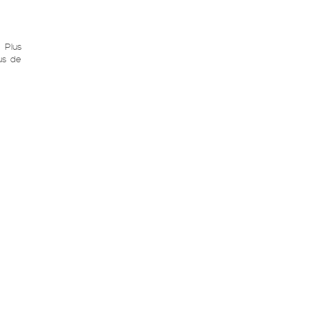
 Plus
us de