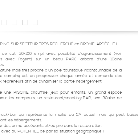
PING SUR SECTEUR TRÈS RECHERCHÉ en DROME-ARDÈCHE !
de cat. 50/100 empl. avec possibilité d’agrandissement (voir
ons avec l’agent) sur un beau PARC arboré d'une 10aine
es.
nature mais très proche d’un pôle touristique incontournable de la
 ce camping est en progression chaque année et demande des
 repreneurs afin de dynamiser la partie hébergement.
ce une PISCINE chauffée, jeux pour enfants, un grand espace
pour les campeurs, un restaurant/snacking/BAR, une 30aine de
snack/bar qui représente la moitié du CA actuel mais qui peut baiss
ant les hébergements.
ur des primo accédants et/ou pro dans la restauration.
avec du POTENTIEL de par sa situation géographique !