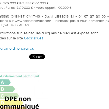
: 302.000 €/HT. EBER 104.000 €.
s et Fonds : 1.170.000 € - votre apport 400.000 €.
8338) CABINET CANTAIS - David LIEGEOIS E.I - 04 67 27 20 00 -
ations sur www.cabinetcantais.com - N'hésitez pas à nous demander pl
! (réf. 343304887)
ormations sur les risques auxquels ce bien est exposé sont
les sur le site
Géorisques
barème d'honoraires