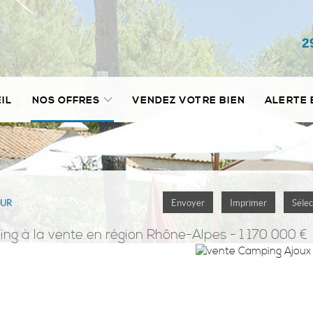
2
IL
NOS OFFRES
VENDEZ VOTRE BIEN
ALERTE 
OUR
Envoyer
Imprimer
Sélec
ing
à la vente en région Rhône-Alpes - 1 170 000 €