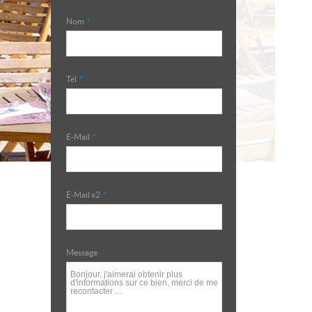
Nom
*
Tél
*
E-Mail
*
E-Mail x2
*
Message