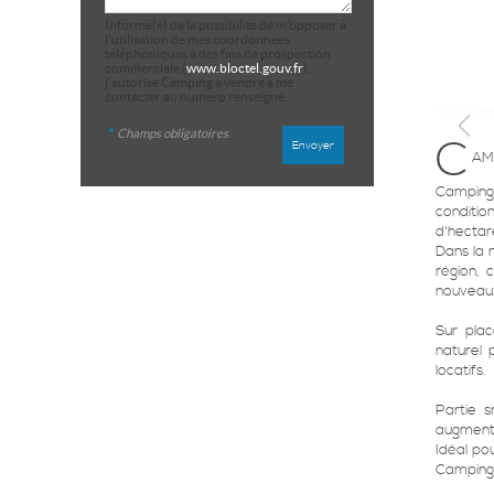
Informé(e) de la possibilité de m'opposer à
l'utilisation de mes coordonnées
téléphoniques à des fins de prospection
commerciale (
www.bloctel.gouv.fr
),
j'autorise Camping à vendre à me
contacter au numéro renseigné.
*
Champs obligatoires
C
AM
Camping 
conditi
d'hectar
Dans la 
région,
nouveaux
Sur pla
naturel 
locatifs.
Partie 
augment
Idéal po
Camping 