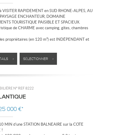
 à VISITER RAPIDEMENT en SUD RHONE-ALPES, AU
 PAYSAGE ENCHANTEUR, DOMAINE
NTS TOURISTIQUE PAISIBLE ET SPACIEUX.
ristique de CHARME avec camping, gîtes, chambres
des propriétaires (en 120 m²) est INDÉPENDANT et
.
TAILS >
SÉLECTIONNER >
ILIÈRE N°
REF 8222
LANTIQUE
625 000 €*
0 MIN d'une STATION BALNEAIRE sur la COTE
 !