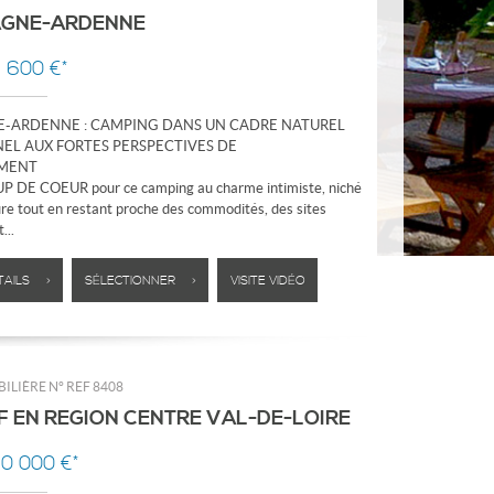
GNE-ARDENNE
6 600 €*
-ARDENNE : CAMPING DANS UN CADRE NATUREL
EL AUX FORTES PERSPECTIVES DE
MENT
UP DE COEUR pour ce camping au charme intimiste, niché
ure tout en restant proche des commodités, des sites
...
TAILS >
SÉLECTIONNER >
VISITE VIDÉO
ILIÈRE N°
REF 8408
F EN REGION CENTRE VAL-DE-LOIRE
20 000 €*