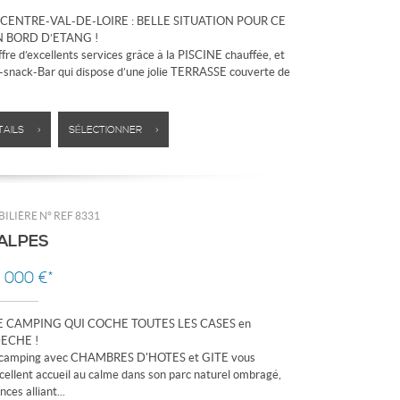
 CENTRE-VAL-DE-LOIRE : BELLE SITUATION POUR CE
 BORD D’ETANG !
fre d’excellents services grâce à la PISCINE chauffée, et
-snack-Bar qui dispose d’une jolie TERRASSE couverte de
TAILS >
SÉLECTIONNER >
ILIÈRE N°
REF 8331
ALPES
5 000 €*
 CAMPING QUI COCHE TOUTES LES CASES en
ECHE !
 camping avec CHAMBRES D'HOTES et GITE vous
cellent accueil au calme dans son parc naturel ombragé,
ces alliant...