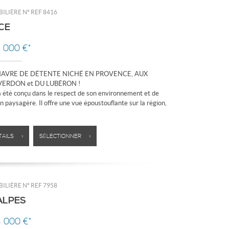
ILIÈRE N°
REF 8416
CE
9 000 €*
HAVRE DE DÉTENTE NICHÉ EN PROVENCE, AUX
VERDON et DU LUBÉRON !
 été conçu dans le respect de son environnement et de
n paysagère. Il offre une vue époustouflante sur la région,
TAILS >
SÉLECTIONNER >
ILIÈRE N°
REF 7958
ALPES
3 000 €*