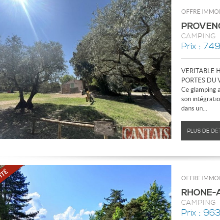
OFFRE IMMOB
PROVEN
CAMPING
Prix : 74
VÉRITABLE 
PORTES DU 
Ce glamping a
son intégratio
dans un...
PLUS DE DÉ
OFFRE IMMOB
RHONE-
CAMPING
Prix : 96