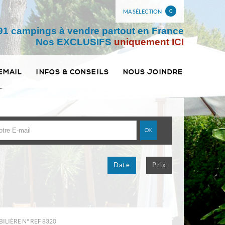
0
MA SÉLECTION
91 campings à vendre partout en France
Nos EXCLUSIFS
uniquement
ICI
EMAIL
INFOS & CONSEILS
NOUS JOINDRE
Date
Prix
ILIÈRE N°
REF 8320