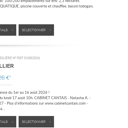
t. 100/200 emplacements sur env. 2,3 hectares.
UATIQUE, piscine couverte et chauffée, bassin tobogan,
TAILS >
SÉLECTIONNER >
ILIÈRE N°
REF 01082026
LLIER
26 €*
ence du 1er au 16 août 2026 !
du lundi 17 août 10h. CABINET CANTAIS - Natasha A. -
7 - Plus d'informations sur www.cabinetcantais.com -
à...
TAILS >
SÉLECTIONNER >