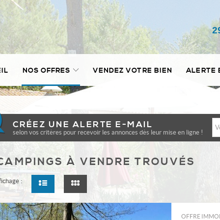
2
IL
NOS OFFRES
VENDEZ VOTRE BIEN
ALERTE 
CRÉEZ UNE ALERTE E-MAIL
selon vos critères pour recevoir les annonces dès leur mise en ligne !
CAMPINGS À VENDRE TROUVÉS
fichage :
OFFRE IMMOB