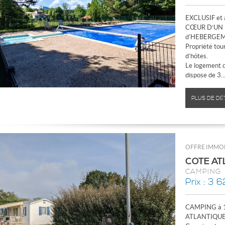
EXCLUSIF et
CŒUR D’UN
d'HEBERGEME
Propriété tou
d’hôtes.
Le logement 
dispose de 3..
PLUS DE DÉ
OFFRE IMMOB
COTE AT
CAMPING
Prix : 3 
CAMPING à 1
ATLANTIQUE