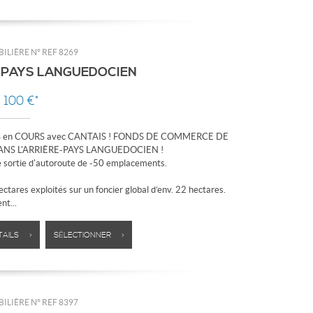
ILIÈRE N°
REF 8269
 PAYS LANGUEDOCIEN
 100 €*
en COURS avec CANTAIS ! FONDS DE COMMERCE DE
NS L'ARRIÈRE-PAYS LANGUEDOCIEN !
e sortie d'autoroute de -50 emplacements.
ctares exploités sur un foncier global d’env. 22 hectares.
t...
TAILS >
SÉLECTIONNER >
ILIÈRE N°
REF 8397