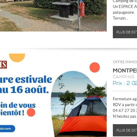
Camping de ca
Un ESPACE AQ
pataugeoire.
Terrain...
PLUS DE DÉ
OFFRE IMMOB
MONTPE
CAMPING
Prix : 2 0
Fermeture ag
RDV à partir 
04 67 27 20 2
N'hésitez pas 
PLUS DE DÉ