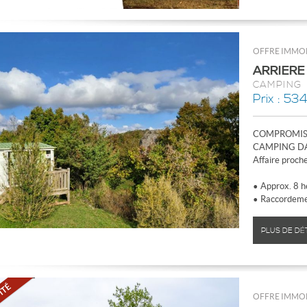
OFFRE IMMOB
ARRIERE
CAMPING
Prix : 534
COMPROMIS 
CAMPING DA
Affaire proch
• Approx. 8 he
• Raccordemen
PLUS DE DÉ
OFFRE IMMOB