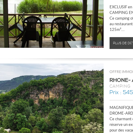
EXCLUSIF en
CAMPING EN
Ce camping of
au restaurant
125m²....
PLUS DE DÉ
OFFRE IMMOB
RHONE- 
CAMPING
Prix : 54
MAGNIFIQUE
DROME-ARD
Ce charmant
réserve un ex
pour des vacan