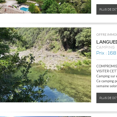
PLUS DE DÉ
OFFRE IMMOB
LANGUE
CAMPING
Prix : 16
COMPROMIS 
VISITER CET
Camping sur e
Ce camping po
semaine selon.
PLUS DE DÉ