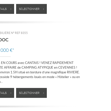
TAILS >
SÉLECTIONNER >
ILIÈRE N°
REF 8355
DOC
8 000 €*
EN COURS avec CANTAIS ! VENEZ RAPIDEMENT
TE AFFAIRE de CAMPING ATYPIQUE en CEVENNES !
nviron 1.5H situé en bordure d’une magnifique RIVIERE.
ssède 9 hébergements loués en mode « Hôtelier » ou en
..
TAILS >
SÉLECTIONNER >