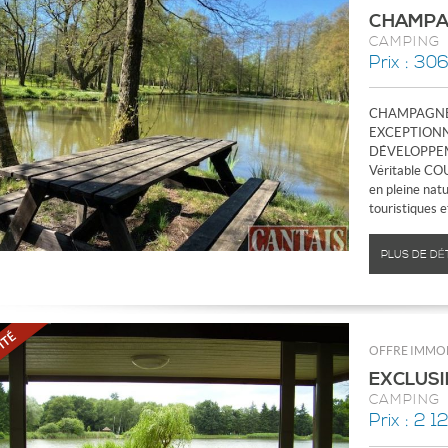
CHAMPA
CAMPING
Prix : 30
CHAMPAGNE
EXCEPTIONN
DÉVELOPPE
Véritable CO
en pleine nat
touristiques et
PLUS DE DÉ
OFFRE IMMOB
EXCLUSI
CAMPING
Prix : 2 1