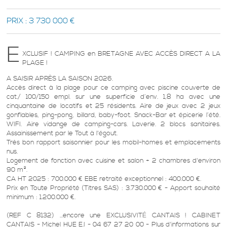
PRIX :
3 730 000 €
E
XCLUSIF ! CAMPING en BRETAGNE AVEC ACCÈS DIRECT A LA
PLAGE !
A SAISIR APRÈS LA SAISON 2026.
Accès direct à la plage pour ce camping avec piscine couverte de
cat./ 100/150 empl. sur une superficie d’env. 1,8 ha avec une
cinquantaine de locatifs et 25 résidents. Aire de jeux avec 2 jeux
gonflables, ping-pong, billard, baby-foot. Snack-Bar et épicerie l’été.
WIFI. Aire vidange de camping-cars. Laverie. 2 blocs sanitaires.
Assainissement par le Tout à l'égout.
Très bon rapport saisonnier pour les mobil-homes et emplacements
nus.
Logement de fonction avec cuisine et salon + 2 chambres d'environ
90 m².
CA HT 2025 : 700.000 € EBE retraité exceptionnel : 400.000 €.
Prix en Toute Propriété (Titres SAS) : 3.730.000 € - Apport souhaité
minimum : 1.200.000 €.
(REF C 8132) ...encore une EXCLUSIVITÉ CANTAIS ! CABINET
CANTAIS - Michel HUE E.I - 04 67 27 20 00 - Plus d'informations sur