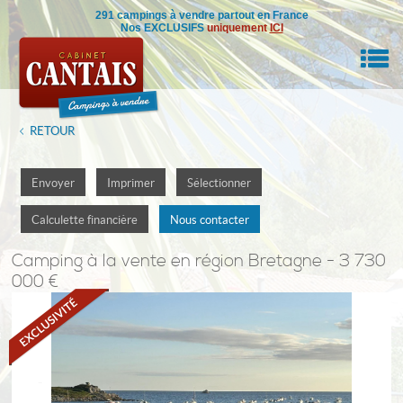
291 campings à vendre partout en France
Nos EXCLUSIFS
uniquement
ICI
M
RETOUR
RE BIEN
Envoyer
Imprimer
Sélectionner
IL
Calculette financière
Nous contacter
NSEILS
Camping
à la vente en région Bretagne - 3 730
000 €
DRE
ON
0