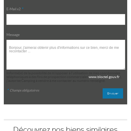
E-Mail x2
*
Message
Informé(e) de la possibilité de m'opposer à l'utilisation de mes coordonnées
téléphoniques à des fins de prospection commerciale (
www.bloctel.gouv.fr
),
j'autorise Camping à vendre à me contacter au numéro renseigné.
*
Champs obligatoires
Découvrez nos biens similaires