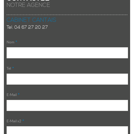
NOTRE AGENCE
CABINET CANTAIS
Tel.
04 67 27 20 27
Nom
*
Tél
*
E-Mail
*
E-Mail x2
*