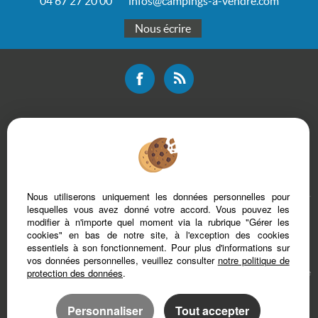
04 67 27 20 00
infos@campings-a-vendre.com
Nous écrire
Mentions légales
Plan du site
Bareme d'honoraires
Accès Propriétaire
Nous utiliserons uniquement les données personnelles pour
lesquelles vous avez donné votre accord. Vous pouvez les
modifier à n'importe quel moment via la rubrique "Gérer les
cookies" en bas de notre site, à l'exception des cookies
essentiels à son fonctionnement. Pour plus d'informations sur
vos données personnelles, veuillez consulter
notre politique de
protection des données
.
Afin de vous offrir un confort de lecture permanent, depuis votre PC, votre tablette
ou votre smartphone, notre site s’adapte automatiquement aux différents types
d'écrans
Personnaliser
Tout accepter