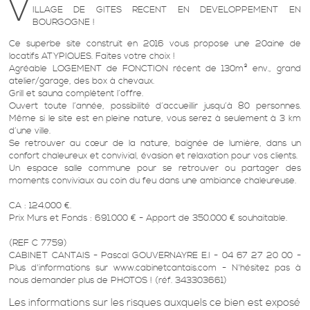
V
ILLAGE DE GITES RECENT EN DEVELOPPEMENT EN
BOURGOGNE !
Ce superbe site construit en 2016 vous propose une 20aine de
locatifs ATYPIQUES. Faites votre choix !
Agréable LOGEMENT de FONCTION récent de 130m² env., grand
atelier/garage, des box à chevaux.
Grill et sauna complètent l’offre.
Ouvert toute l’année, possibilité d’accueillir jusqu’à 80 personnes.
Même si le site est en pleine nature, vous serez à seulement à 3 km
d’une ville.
Se retrouver au cœur de la nature, baignée de lumière, dans un
confort chaleureux et convivial, évasion et relaxation pour vos clients.
Un espace salle commune pour se retrouver ou partager des
moments conviviaux au coin du feu dans une ambiance chaleureuse.
CA : 124.000 €.
Prix Murs et Fonds : 691.000 € - Apport de 350.000 € souhaitable.
(REF C 7759)
CABINET CANTAIS - Pascal GOUVERNAYRE E.I - 04 67 27 20 00 -
Plus d'informations sur www.cabinetcantais.com - N'hésitez pas à
nous demander plus de PHOTOS ! (réf. 343303661)
Les informations sur les risques auxquels ce bien est exposé