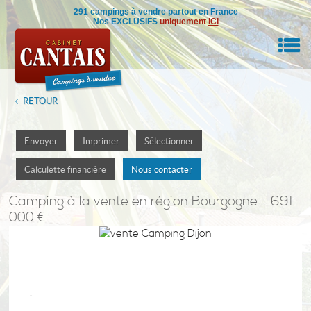
291 campings à vendre partout en France
Nos EXCLUSIFS
uniquement
ICI
M
RETOUR
RE BIEN
Envoyer
Imprimer
Sélectionner
IL
Calculette financière
Nous contacter
NSEILS
Camping
à la vente en région Bourgogne - 691
000 €
DRE
ON
0