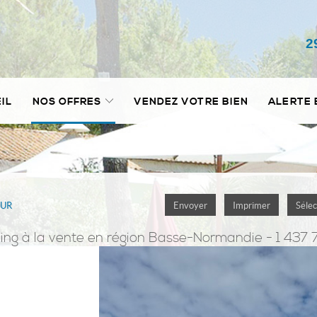
2
IL
NOS OFFRES
VENDEZ VOTRE BIEN
ALERTE 
OUR
Envoyer
Imprimer
Sélec
ing
à la vente en région Basse-Normandie - 1 437 