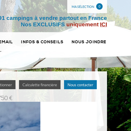
0
MA SÉLECTION
91 campings à vendre partout en France
Nos EXCLUSIFS
uniquement
ICI
EMAIL
INFOS & CONSEILS
NOUS JOINDRE
tionner
Calculette financière
Nous contacter
750 €