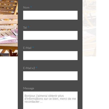
Nom
*
Tél
*
E-Mail
*
E-Mail x2
*
Message