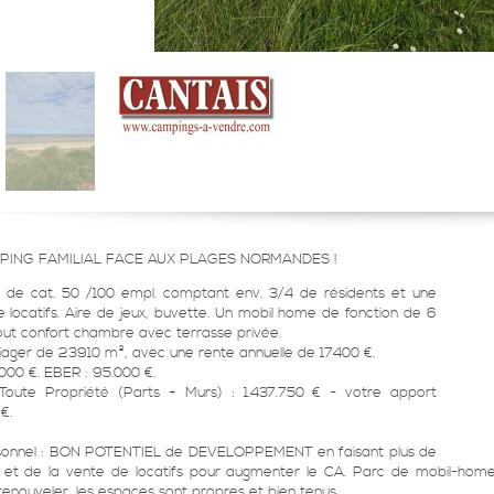
PING FAMILIAL FACE AUX PLAGES NORMANDES !
 de cat. 50 /100 empl. comptant env. 3/4 de résidents et une
e locatifs. Aire de jeux, buvette. Un mobil home de fonction de 6
out confort chambre avec terrasse privée.
viager de 23910 m², avec une rente annuelle de 17400 €.
.000 €. EBER : 95.000 €.
 Toute Propriété (Parts + Murs) : 1.437.750 € - votre apport
€.
rsonnel : BON POTENTIEL de DEVELOPPEMENT en faisant plus de
et de la vente de locatifs pour augmenter le CA. Parc de mobil-home
 renouveler, les espaces sont propres et bien tenus.