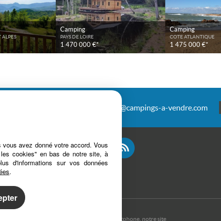
Camping
Camping
 ALPES
PAYS DE LOIRE
COTE ATLANTIQUE
1 470 000 €*
1 475 000 €*
antais
04 67 27 20 00
infos@campings-a-vendre.com
es vous avez donné votre accord. Vous
 les cookies" en bas de notre site, à
plus d'informations sur vos données
nées
.
epter
t, depuis votre PC, votre tablette ou votre smartphone, notre site