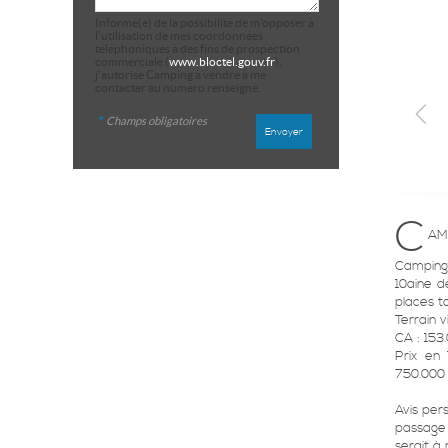
Informé(e) de la possibilité de m'opposer à
l'utilisation de mes coordonnées
téléphoniques à des fins de prospection
commerciale (
www.bloctel.gouv.fr
),
j'autorise Camping à vendre à me
contacter au numéro renseigné.
*
Champs obligatoires
C
AM
Camping
10aine d
places t
Terrain 
CA : 153
Prix en
750.000 
Avis pe
passage 
serait à