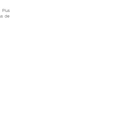
Plus
us de