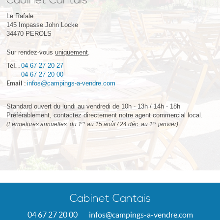
Cabinet Cantais
Le Rafale
145 Impasse John Locke
34470
PEROLS
Sur rendez-vous
uniquement
.
Tél. :
04 67 27 20 27
04 67 27 20 00
Email :
infos@campings-a-vendre.com
Standard ouvert du lundi au vendredi de 10h - 13h / 14h - 18h
Préférablement, contactez directement notre agent commercial local.
er
er
(Fermetures annuelles: du 1
au 15 août / 24 déc. au 1
janvier).
Cabinet Cantais
04 67 27 20 00
infos@campings-a-vendre.com