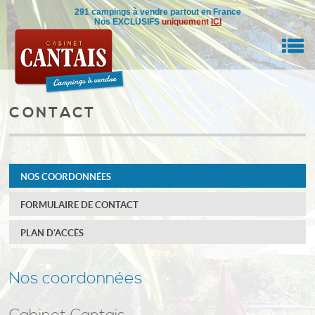
291 campings à vendre partout en France
Nos EXCLUSIFS
uniquement
ICI
M
CONTACT
RE BIEN
IL
NOS COORDONNÉES
NSEILS
FORMULAIRE DE CONTACT
DRE
PLAN D'ACCÈS
ON
0
Nos coordonnées