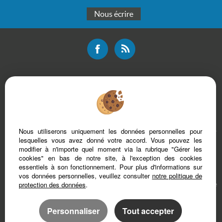
Nous écrire
Mentions légales
Plan du site
Bareme d'honoraires
Accès Propriétaire
Nous utiliserons uniquement les données personnelles pour
lesquelles vous avez donné votre accord. Vous pouvez les
modifier à n'importe quel moment via la rubrique "Gérer les
cookies" en bas de notre site, à l'exception des cookies
essentiels à son fonctionnement. Pour plus d'informations sur
vos données personnelles, veuillez consulter
notre politique de
protection des données
.
Afin de vous offrir un confort de lecture permanent, depuis votre PC, votre tablette
ou votre smartphone, notre site s’adapte automatiquement aux différents types
d'écrans
Personnaliser
Tout accepter