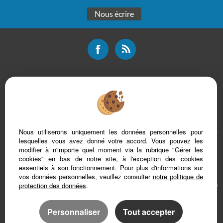
Nous écrire
Mentions légales
Plan du site
Bareme d'honoraires
Accès Propriétaire
Nous utiliserons uniquement les données personnelles pour
lesquelles vous avez donné votre accord. Vous pouvez les
modifier à n'importe quel moment via la rubrique "Gérer les
cookies" en bas de notre site, à l'exception des cookies
essentiels à son fonctionnement. Pour plus d'informations sur
vos données personnelles, veuillez consulter
notre politique de
protection des données
.
Afin de vous offrir un confort de lecture permanent, depuis votre PC, votre tablette
ou votre smartphone, notre site s’adapte automatiquement aux différents types
d'écrans
Personnaliser
Tout accepter