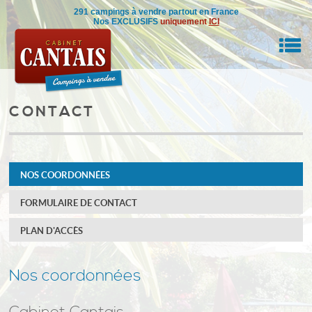
291 campings à vendre partout en France
Nos EXCLUSIFS
uniquement
ICI
M
CONTACT
RE BIEN
IL
NOS COORDONNÉES
NSEILS
FORMULAIRE DE CONTACT
DRE
PLAN D'ACCÈS
ON
0
Nos coordonnées