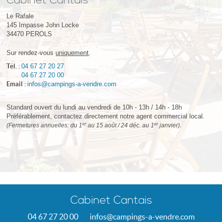
Cabinet Cantais
Le Rafale
145 Impasse John Locke
34470
PEROLS
Sur rendez-vous
uniquement
.
Tél. :
04 67 27 20 27
04 67 27 20 00
Email :
infos@campings-a-vendre.com
Standard ouvert du lundi au vendredi de 10h - 13h / 14h - 18h
Préférablement, contactez directement notre agent commercial local.
er
er
(Fermetures annuelles: du 1
au 15 août / 24 déc. au 1
janvier).
Cabinet Cantais
04 67 27 20 00
infos@campings-a-vendre.com