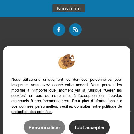
Nous écrire
Mentions légales
Plan du site
Bareme d'honoraires
Accès Propriétaire
Nous utiliserons uniquement les données personnelles pour
lesquelles vous avez donné votre accord. Vous pouvez les
modifier à n'importe quel moment via la rubrique "Gérer les
cookies" en bas de notre site, à l'exception des cookies
essentiels à son fonctionnement. Pour plus d'informations sur
vos données personnelles, veuillez consulter
notre politique de
protection des données
.
Afin de vous offrir un confort de lecture permanent, depuis votre PC, votre tablette
ou votre smartphone, notre site s’adapte automatiquement aux différents types
d'écrans
Personnaliser
Tout accepter