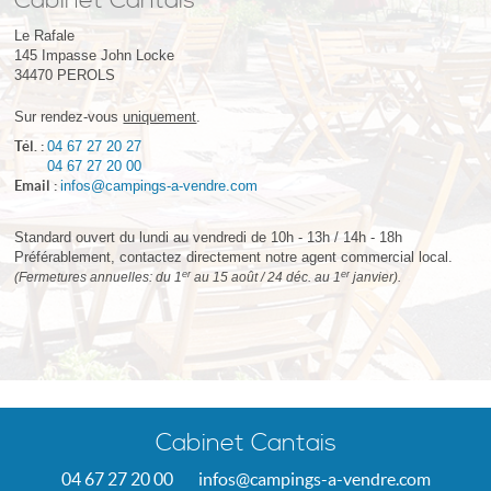
Cabinet Cantais
Le Rafale
145 Impasse John Locke
34470
PEROLS
Sur rendez-vous
uniquement
.
Tél. :
04 67 27 20 27
04 67 27 20 00
Email :
infos@campings-a-vendre.com
Standard ouvert du lundi au vendredi de 10h - 13h / 14h - 18h
Préférablement, contactez directement notre agent commercial local.
er
er
(Fermetures annuelles: du 1
au 15 août / 24 déc. au 1
janvier).
Cabinet Cantais
04 67 27 20 00
infos@campings-a-vendre.com