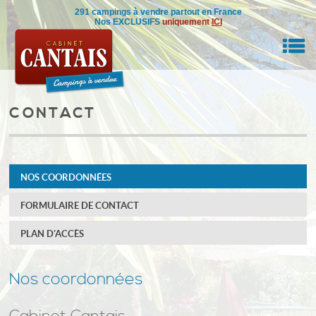
291 campings à vendre partout en France
Nos EXCLUSIFS
uniquement
ICI
M
CONTACT
RE BIEN
IL
NOS COORDONNÉES
NSEILS
FORMULAIRE DE CONTACT
DRE
PLAN D'ACCÈS
ON
0
Nos coordonnées