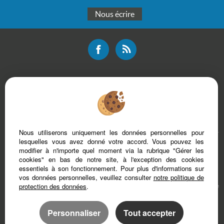
Nous écrire
Mentions légales
Plan du site
Bareme d'honoraires
Accès Propriétaire
Nous utiliserons uniquement les données personnelles pour
lesquelles vous avez donné votre accord. Vous pouvez les
modifier à n'importe quel moment via la rubrique "Gérer les
cookies" en bas de notre site, à l'exception des cookies
essentiels à son fonctionnement. Pour plus d'informations sur
vos données personnelles, veuillez consulter
notre politique de
protection des données
.
Afin de vous offrir un confort de lecture permanent, depuis votre PC, votre tablette
ou votre smartphone, notre site s’adapte automatiquement aux différents types
d'écrans
Personnaliser
Tout accepter