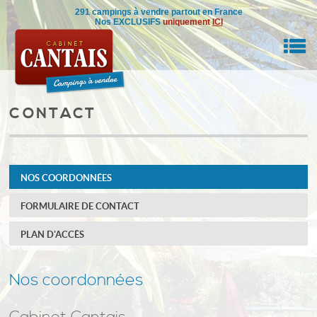
291 campings à vendre partout en France
Nos EXCLUSIFS
uniquement
ICI
M
CONTACT
RE BIEN
IL
NOS COORDONNÉES
NSEILS
FORMULAIRE DE CONTACT
DRE
PLAN D'ACCÈS
ON
0
Nos coordonnées