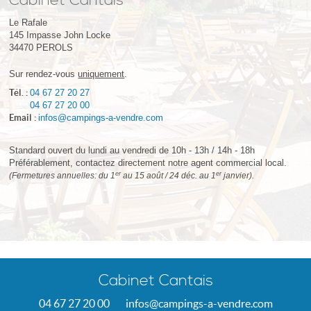
Cabinet Cantais
Le Rafale
145 Impasse John Locke
34470
PEROLS
Sur rendez-vous
uniquement
.
Tél. :
04 67 27 20 27
04 67 27 20 00
Email :
infos@campings-a-vendre.com
Standard ouvert du lundi au vendredi de 10h - 13h / 14h - 18h
Préférablement, contactez directement notre agent commercial local.
er
er
(Fermetures annuelles: du 1
au 15 août / 24 déc. au 1
janvier).
Cabinet Cantais
04 67 27 20 00
infos@campings-a-vendre.com