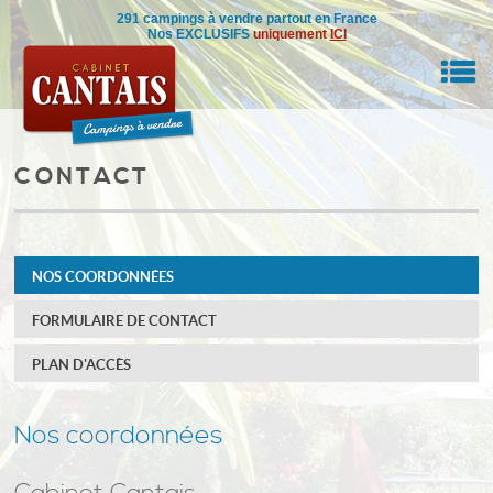
291 campings à vendre partout en France
Nos EXCLUSIFS
uniquement
ICI
M
CONTACT
RE BIEN
IL
NOS COORDONNÉES
NSEILS
FORMULAIRE DE CONTACT
DRE
PLAN D'ACCÈS
ON
0
Nos coordonnées