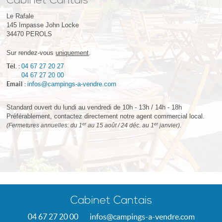
Cabinet Cantais
Le Rafale
145 Impasse John Locke
34470
PEROLS
Sur rendez-vous
uniquement
.
Tél. :
04 67 27 20 27
04 67 27 20 00
Email :
infos@campings-a-vendre.com
Standard ouvert du lundi au vendredi de 10h - 13h / 14h - 18h
Préférablement, contactez directement notre agent commercial local.
er
er
(Fermetures annuelles: du 1
au 15 août / 24 déc. au 1
janvier).
Cabinet Cantais
04 67 27 20 00
infos@campings-a-vendre.com