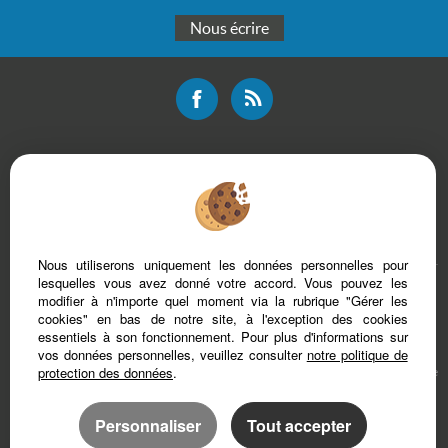
Nous écrire
Mentions légales
Plan du site
Bareme d'honoraires
Accès Propriétaire
Nous utiliserons uniquement les données personnelles pour
lesquelles vous avez donné votre accord. Vous pouvez les
modifier à n'importe quel moment via la rubrique "Gérer les
cookies" en bas de notre site, à l'exception des cookies
essentiels à son fonctionnement. Pour plus d'informations sur
vos données personnelles, veuillez consulter
notre politique de
protection des données
.
Afin de vous offrir un confort de lecture permanent, depuis votre PC, votre tablette
ou votre smartphone, notre site s’adapte automatiquement aux différents types
d'écrans
Personnaliser
Tout accepter